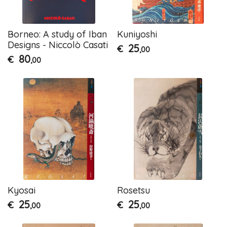
Borneo: A study of Iban
Kuniyoshi
Designs - Niccolò Casati
25
€
,00
80
€
,00
Kyosai
Rosetsu
25
25
€
€
,00
,00