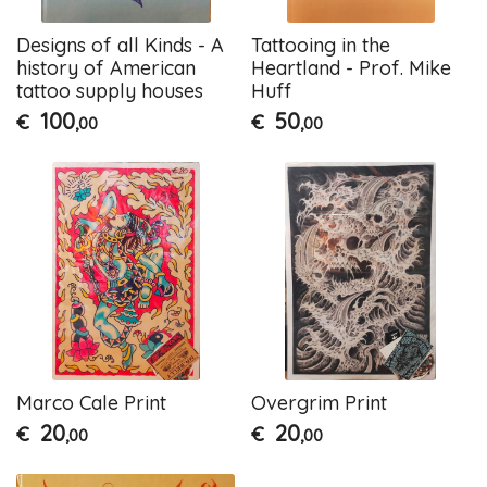
Designs of all Kinds - A
Tattooing in the
history of American
Heartland - Prof. Mike
tattoo supply houses
Huff
100
50
€
€
,00
,00
Marco Cale Print
Overgrim Print
20
20
€
€
,00
,00